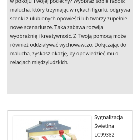
w pokoju Twojej pociechy? Wyobraź sobie radość
malucha, który trzymając w rękach figurki, odgrywa
scenki z ulubionych opowieści lub tworzy zupełnie
nowe scenariusze. Taka zabawa rozwija
wyobraźnię i kreatywność. Z Twoją pomocą może
również oddziaływać wychowawczo. Dołączając do
malucha, zyskasz okazję, by opowiedzieć mu o
relacjach międzyludzkich.
Sygnalizacja
Świetlna
LC99382