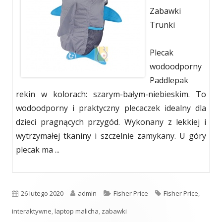
Zabawki
Trunki
Plecak
wodoodporny
Paddlepak
rekin w kolorach: szarym-bałym-niebieskim. To
wodoodporny i praktyczny plecaczek idealny dla
dzieci pragnących przygód. Wykonany z lekkiej i
wytrzymałej tkaniny i szczelnie zamykany. U góry
plecak ma ...
Opublikowano
26 lutego 2020
Autor
admin
Kategorie
Fisher Price
Tagi
Fisher Price
,
interaktywne
,
laptop malicha
,
zabawki