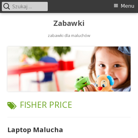
Szukaj:
Menu
Menu
główne
Przeskocz
Zabawki
do
zabawki dla maluchów
treści
TAGI:
FISHER PRICE
Laptop Malucha