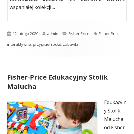
wspaniałej kolekcji ...
Opublikowano
12 lutego 2020
Autor
admin
Kategorie
Fisher Price
Tagi
Fisher Price
,
interaktywne
,
przyjaciel rockit
,
zabawki
Fisher-Price Edukacyjny Stolik
Malucha
Edukacyjn
y Stolik
Malucha
od Fisher