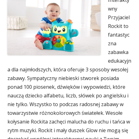
wny
Przyjaciel
Rockit to
fantastyc
zna
zabawka
edukacyjn
a dla najmłodszych, która oferuje 3 sposoby wesołej
zabawy. Sympatyczny niebieski stworek posiada
ponad 100 piosenek, dźwięków i wypowiedzi, które
nauczą dziecko alfabetu, liczb, słówek po angielsku i
nie tylko. Wszystko to podczas radosnej zabawy w
towarzystwie różnokolorowych światełek. Wesołe
kołysanie Rockita zachęci malucha do ruchu i tańca w
rytm muzyki. Rockit i mały duszek Glow nie mogą się
doczekać wspólnej interaktywnej nauki z Twoim