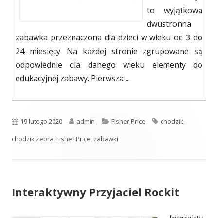
to wyjątkowa
dwustronna
zabawka przeznaczona dla dzieci w wieku od 3 do
24 miesięcy. Na każdej stronie zgrupowane są
odpowiednie dla danego wieku elementy do
edukacyjnej zabawy. Pierwsza ...
Opublikowano
19 lutego 2020
Autor
admin
Kategorie
Fisher Price
Tagi
chodzik
,
chodzik zebra
,
Fisher Price
,
zabawki
Interaktywny Przyjaciel Rockit
Interakty