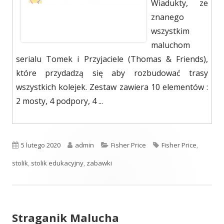
Wiadukty, ze
znanego
wszystkim
maluchom
serialu Tomek i Przyjaciele (Thomas & Friends),
które przydadzą się aby rozbudować trasy
wszystkich kolejek. Zestaw zawiera 10 elementów :
2 mosty, 4 podpory, 4 ...
Opublikowano
5 lutego 2020
Autor
admin
Kategorie
Fisher Price
Tagi
Fisher Price
,
stolik
,
stolik edukacyjny
,
zabawki
Straganik Malucha